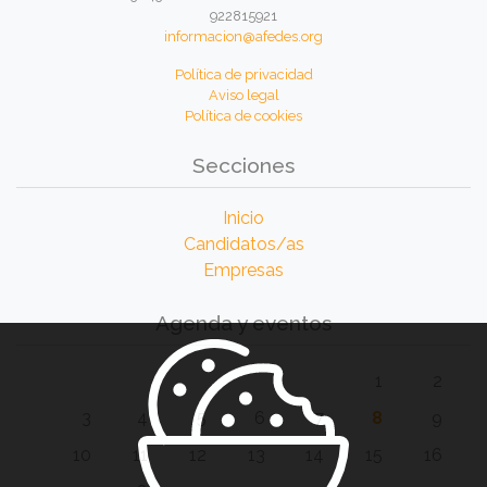
922815921
informacion@afedes.org
Política de privacidad
Aviso legal
Política de cookies
Secciones
Inicio
Candidatos/as
Empresas
Agenda y eventos
1
2
3
4
5
6
7
8
9
10
11
12
13
14
15
16