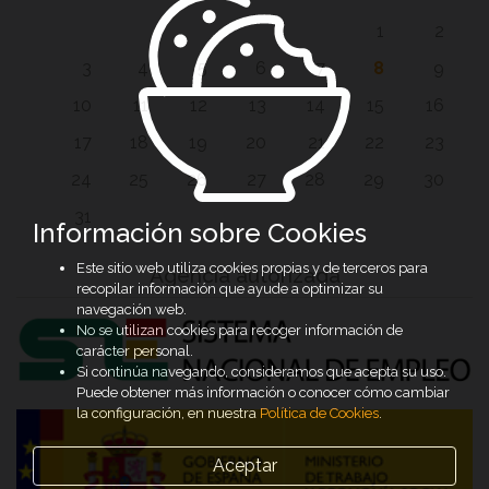
1
2
3
4
5
6
7
8
9
10
11
12
13
14
15
16
17
18
19
20
21
22
23
24
25
26
27
28
29
30
31
Información sobre Cookies
Este sitio web utiliza cookies propias y de terceros para
Agencia autorizada
recopilar información que ayude a optimizar su
navegación web.
No se utilizan cookies para recoger información de
carácter personal.
Si continúa navegando, consideramos que acepta su uso.
Puede obtener más información o conocer cómo cambiar
la configuración, en nuestra
Política de Cookies
.
Aceptar