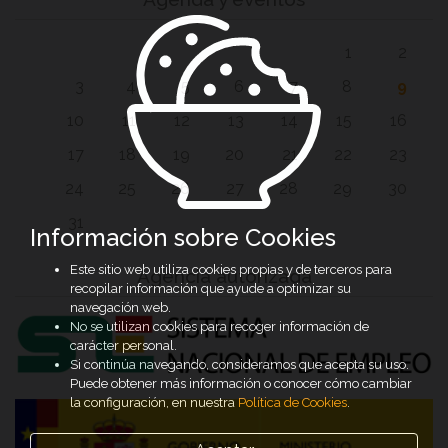
1
2
3
4
5
6
7
8
9
10
11
12
13
14
15
16
17
18
19
20
21
22
23
24
25
26
27
28
29
30
31
Información sobre Cookies
Este sitio web utiliza cookies propias y de terceros para
Agencia autorizada
recopilar información que ayude a optimizar su
navegación web.
No se utilizan cookies para recoger información de
carácter personal.
Si continúa navegando, consideramos que acepta su uso.
Puede obtener más información o conocer cómo cambiar
la configuración, en nuestra
Política de Cookies
.