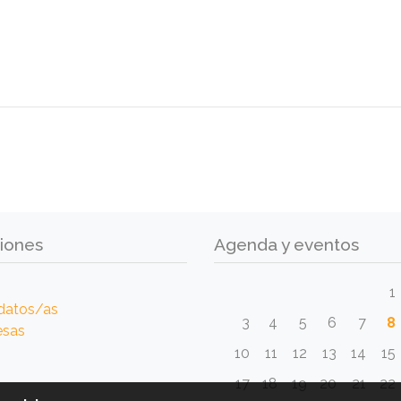
iones
Agenda y eventos
1
datos/as
3
4
5
6
7
8
esas
10
11
12
13
14
15
17
18
19
20
21
22