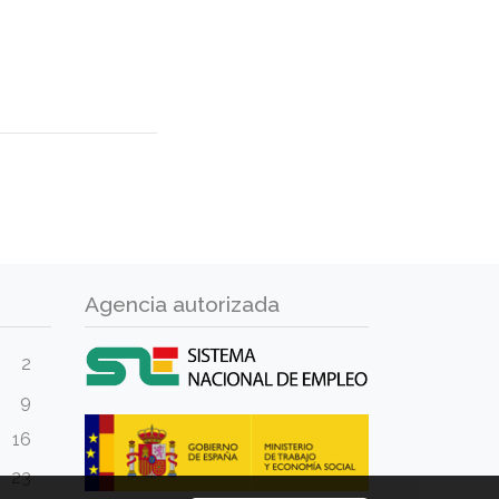
Agencia autorizada
2
9
16
23