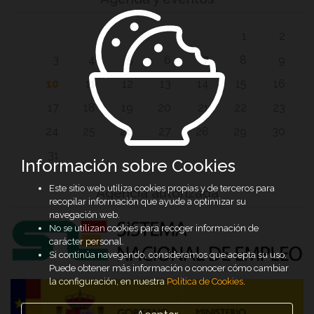
1
2
3
4
5
6
7
8
9
10
11
12
13
14
15
16
17
18
19
20
21
22
23
24
25
26
27
28
29
30
31
Información sobre Cookies
Este sitio web utiliza cookies propias y de terceros para
Agencia autorizada
recopilar información que ayude a optimizar su
navegación web.
No se utilizan cookies para recoger información de
carácter personal.
Si continúa navegando, consideramos que acepta su uso.
Puede obtener más información o conocer cómo cambiar
la configuración, en nuestra
Política de Cookies
.