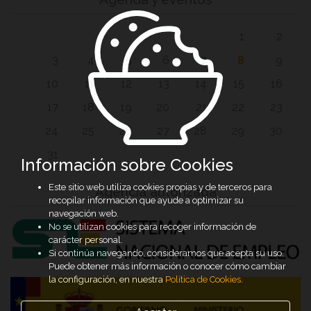
1
2
3
4
5
6
7
8
9
10
11
12
13
14
15
16
17
18
19
20
21
22
23
24
25
26
27
28
29
30
31
Información sobre Cookies
Este sitio web utiliza cookies propias y de terceros para
Agencia autorizada
recopilar información que ayude a optimizar su
navegación web.
No se utilizan cookies para recoger información de
carácter personal.
Si continúa navegando, consideramos que acepta su uso.
Puede obtener más información o conocer cómo cambiar
la configuración, en nuestra
Política de Cookies
.