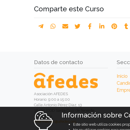
Comparte este Curso
Datos de contacto
Secc
Inicio
Candi
Empr
Asociación AFEDES
Horario: 9:00 a 15:00
Calle Antonio Pérez Díaz, 13
38430 ICOD Santa Cruz de Tenerife
Información sobre C
922815921
informacion@afedes.org
Este sitio web utiliza cookies pr
No se utilizan cookies para recog