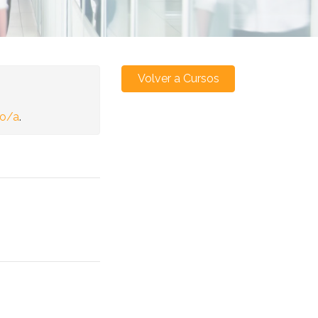
Volver a Cursos
no/a
.