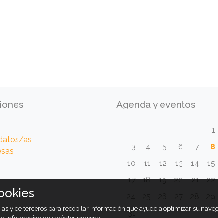
iones
Agenda y eventos
1
datos/as
3
4
5
6
7
8
esas
10
11
12
13
14
15
17
18
19
20
21
22
ookies
24
25
26
27
28
29
opias y de terceros para recopilar información que ayude a optimizar su nav
31
er información de carácter personal.