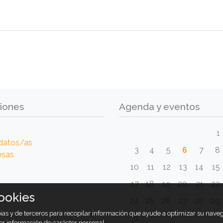
iones
Agenda y eventos
1
datos/as
3
4
5
6
7
8
esas
10
11
12
13
14
15
17
18
19
20
21
22
ookies
24
25
26
27
28
29
opias y de terceros para recopilar información que ayude a optimizar su nav
31
er información de carácter personal.