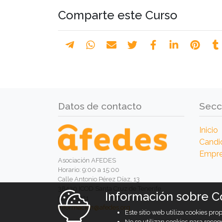
Comparte este Curso
Datos de contacto
Secc
Inicio
Candi
Empr
Asociación AFEDES
Horario: 9:00 a 15:00
Calle Antonio Pérez Díaz, 13
38430 ICOD Santa Cruz de Tenerife
Información sobre C
922815921
informacion@afedes.org
Este sitio web utiliza cookies pr
No se utilizan cookies para recog