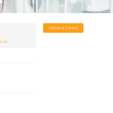
Volver a Cursos
no/a
.