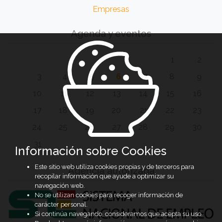
Empresas
Agenda y eventos
1
2
3
4
5
6
7
8
9
10
11
12
13
14
15
16
17
18
19
20
21
22
23
24
25
26
27
28
29
30
31
Información sobre Cookies
Este sitio web utiliza cookies propias y de terceros para
Agencia autorizada
recopilar información que ayude a optimizar su
navegación web.
No se utilizan cookies para recoger información de
carácter personal.
Si continúa navegando, consideramos que acepta su uso.