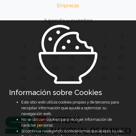
Empresas
Agenda y eventos
1
2
3
4
5
6
7
8
9
10
11
12
13
14
15
16
17
18
19
20
21
22
23
24
25
26
27
28
29
30
31
Información sobre Cookies
Este sitio web utiliza cookies propias y de terceros para
Agencia autorizada
recopilar información que ayude a optimizar su
navegación web.
No se utilizan cookies para recoger información de
carácter personal.
Si continúa navegando, consideramos que acepta su uso.