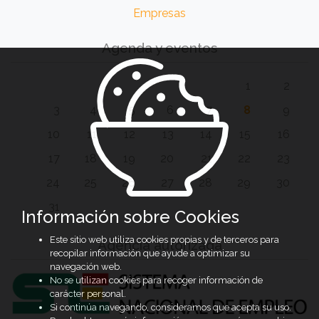
Empresas
Agenda y eventos
1
2
3
4
5
6
7
8
9
10
11
12
13
14
15
16
17
18
19
20
21
22
23
24
25
26
27
28
29
30
31
Información sobre Cookies
Este sitio web utiliza cookies propias y de terceros para
Agencia autorizada
recopilar información que ayude a optimizar su
navegación web.
No se utilizan cookies para recoger información de
carácter personal.
Si continúa navegando, consideramos que acepta su uso.