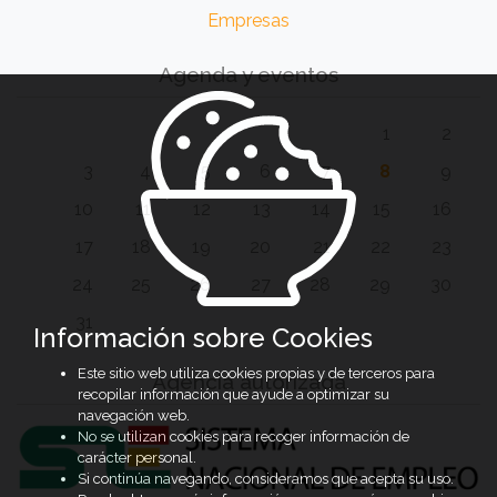
Empresas
Agenda y eventos
1
2
3
4
5
6
7
8
9
10
11
12
13
14
15
16
17
18
19
20
21
22
23
24
25
26
27
28
29
30
31
Información sobre Cookies
Este sitio web utiliza cookies propias y de terceros para
Agencia autorizada
recopilar información que ayude a optimizar su
navegación web.
No se utilizan cookies para recoger información de
carácter personal.
Si continúa navegando, consideramos que acepta su uso.