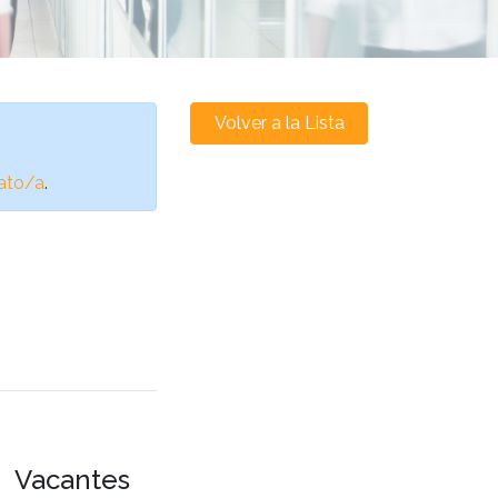
Volver a la Lista
ato/a
.
Vacantes