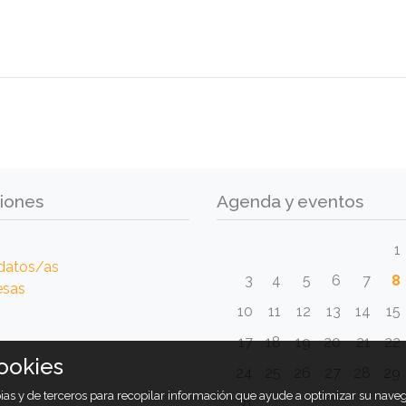
iones
Agenda y eventos
1
datos/as
3
4
5
6
7
8
esas
10
11
12
13
14
15
17
18
19
20
21
22
ookies
24
25
26
27
28
29
opias y de terceros para recopilar información que ayude a optimizar su nav
31