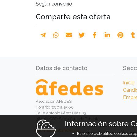
Según convenio
Comparte esta oferta
Datos de contacto
Secc
Inicio
Candi
Empr
Asociación AFEDES
Horario: 9:00 a 15:00
Calle Antonio Pérez Díaz, 13
38430 ICOD Santa Cruz de Tenerife
Información sobre C
922815921
informacion@afedes.org
Este sitio web utiliza cookies pr