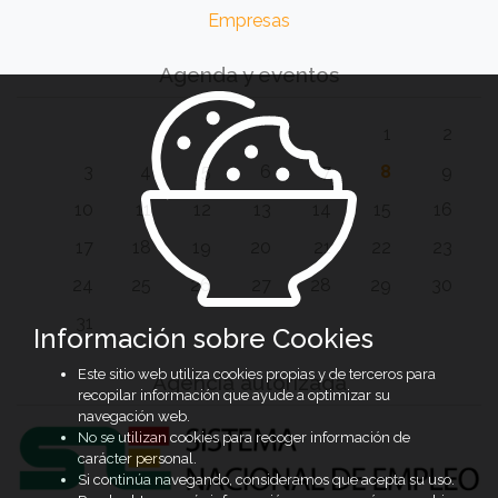
Empresas
Agenda y eventos
1
2
3
4
5
6
7
8
9
10
11
12
13
14
15
16
17
18
19
20
21
22
23
24
25
26
27
28
29
30
31
Información sobre Cookies
Este sitio web utiliza cookies propias y de terceros para
Agencia autorizada
recopilar información que ayude a optimizar su
navegación web.
No se utilizan cookies para recoger información de
carácter personal.
Si continúa navegando, consideramos que acepta su uso.