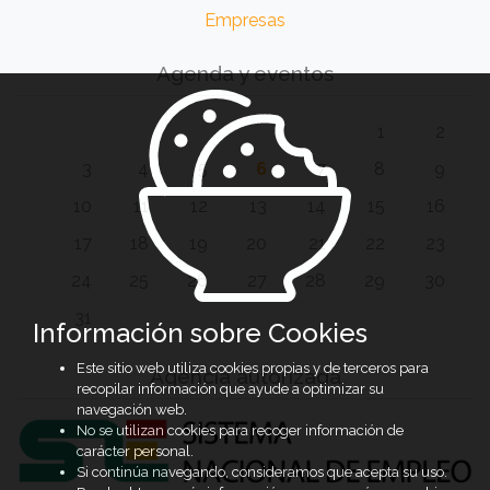
Empresas
Agenda y eventos
1
2
3
4
5
6
7
8
9
10
11
12
13
14
15
16
17
18
19
20
21
22
23
24
25
26
27
28
29
30
31
Información sobre Cookies
Este sitio web utiliza cookies propias y de terceros para
Agencia autorizada
recopilar información que ayude a optimizar su
navegación web.
No se utilizan cookies para recoger información de
carácter personal.
Si continúa navegando, consideramos que acepta su uso.