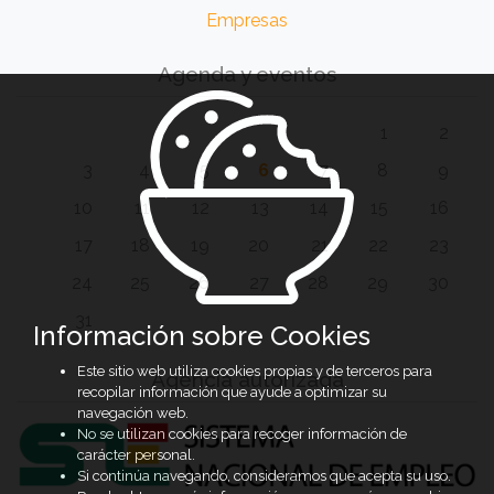
Empresas
Agenda y eventos
1
2
3
4
5
6
7
8
9
10
11
12
13
14
15
16
17
18
19
20
21
22
23
24
25
26
27
28
29
30
31
Información sobre Cookies
Este sitio web utiliza cookies propias y de terceros para
Agencia autorizada
recopilar información que ayude a optimizar su
navegación web.
No se utilizan cookies para recoger información de
carácter personal.
Si continúa navegando, consideramos que acepta su uso.