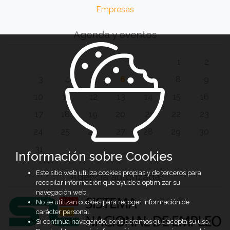
Empresas
Agenda y eventos
1
2
3
4
5
6
7
8
9
10
11
12
13
14
15
16
17
18
19
20
21
22
23
24
25
26
27
28
29
30
31
Información sobre Cookies
Este sitio web utiliza cookies propias y de terceros para
Agencia autorizada
recopilar información que ayude a optimizar su
navegación web.
No se utilizan cookies para recoger información de
carácter personal.
Si continúa navegando, consideramos que acepta su uso.