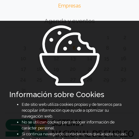
Empresas
Agenda y eventos
1
2
3
4
5
6
7
8
9
10
11
12
13
14
15
16
17
18
19
20
21
22
23
24
25
26
27
28
29
30
31
Información sobre Cookies
Este sitio web utiliza cookies propias y de terceros para
Agencia autorizada
recopilar información que ayude a optimizar su
navegación web.
No se utilizan cookies para recoger información de
carácter personal.
Si continúa navegando, consideramos que acepta su uso.