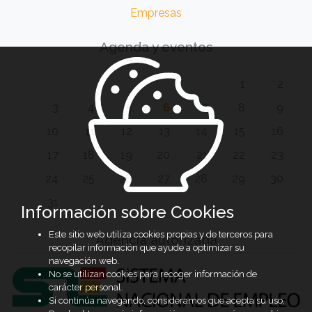
Empresas
Agenda y eventos
1
2
3
4
5
6
7
8
9
10
11
12
13
14
15
16
17
18
19
20
21
22
23
24
25
26
27
28
29
30
31
Información sobre Cookies
Este sitio web utiliza cookies propias y de terceros para
Agencia autorizada
recopilar información que ayude a optimizar su
navegación web.
No se utilizan cookies para recoger información de
carácter personal.
Si continúa navegando, consideramos que acepta su uso.