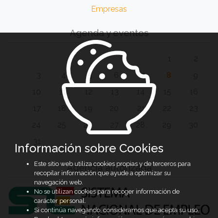
Empresas
Agenda y eventos
1
2
3
4
5
6
7
8
9
10
11
12
13
14
15
16
17
18
19
20
21
22
23
24
25
26
27
28
29
30
31
Información sobre Cookies
Este sitio web utiliza cookies propias y de terceros para
Agencia autorizada
recopilar información que ayude a optimizar su
navegación web.
No se utilizan cookies para recoger información de
carácter personal.
Si continúa navegando, consideramos que acepta su uso.