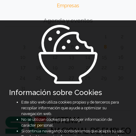
Empresas
Agenda y eventos
1
2
3
4
5
6
7
8
9
10
11
12
13
14
15
16
17
18
19
20
21
22
23
24
25
26
27
28
29
30
31
Información sobre Cookies
Este sitio web utiliza cookies propias y de terceros para
Agencia autorizada
recopilar información que ayude a optimizar su
navegación web.
No se utilizan cookies para recoger información de
carácter personal.
Si continúa navegando, consideramos que acepta su uso.