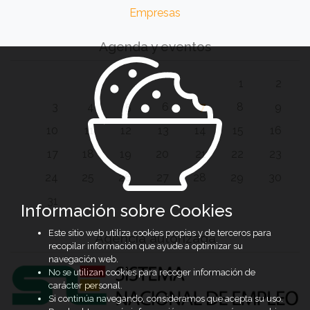
Empresas
Agenda y eventos
1
2
3
4
5
6
7
8
9
10
11
12
13
14
15
16
17
18
19
20
21
22
23
24
25
26
27
28
29
30
31
Información sobre Cookies
Este sitio web utiliza cookies propias y de terceros para
Agencia autorizada
recopilar información que ayude a optimizar su
navegación web.
No se utilizan cookies para recoger información de
carácter personal.
Si continúa navegando, consideramos que acepta su uso.