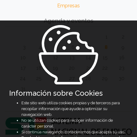
Empresas
Agenda y eventos
1
2
3
4
5
6
7
8
9
10
11
12
13
14
15
16
17
18
19
20
21
22
23
24
25
26
27
28
29
30
31
Información sobre Cookies
Este sitio web utiliza cookies propias y de terceros para
Agencia autorizada
recopilar información que ayude a optimizar su
navegación web.
No se utilizan cookies para recoger información de
carácter personal.
Si continúa navegando, consideramos que acepta su uso.